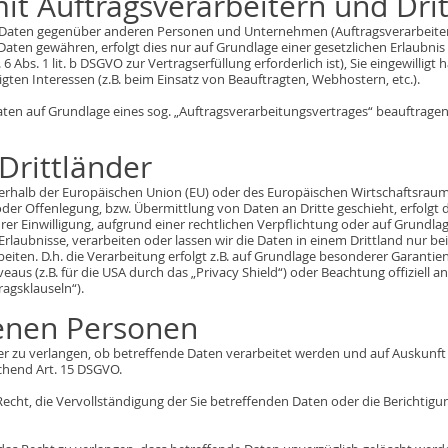
t Auftragsverarbeitern und Dri
Daten gegenüber anderen Personen und Unternehmen (Auftragsverarbeitern 
 Daten gewähren, erfolgt dies nur auf Grundlage einer gesetzlichen Erlaubni
 6 Abs. 1 lit. b DSGVO zur Vertragserfüllung erforderlich ist), Sie eingewilligt
gten Interessen (z.B. beim Einsatz von Beauftragten, Webhostern, etc.).
aten auf Grundlage eines sog. „Auftragsverarbeitungsvertrages“ beauftragen,
Drittländer
ußerhalb der Europäischen Union (EU) oder des Europäischen Wirtschaftsrau
er Offenlegung, bzw. Übermittlung von Daten an Dritte geschieht, erfolgt d
hrer Einwilligung, aufgrund einer rechtlichen Verpflichtung oder auf Grundla
r Erlaubnisse, verarbeiten oder lassen wir die Daten in einem Drittland nur 
iten. D.h. die Verarbeitung erfolgt z.B. auf Grundlage besonderer Garantien,
s (z.B. für die USA durch das „Privacy Shield“) oder Beachtung offiziell an
agsklauseln“).
fenen Personen
er zu verlangen, ob betreffende Daten verarbeitet werden und auf Auskunft
chend Art. 15 DSGVO.
echt, die Vervollständigung der Sie betreffenden Daten oder die Berichtigu