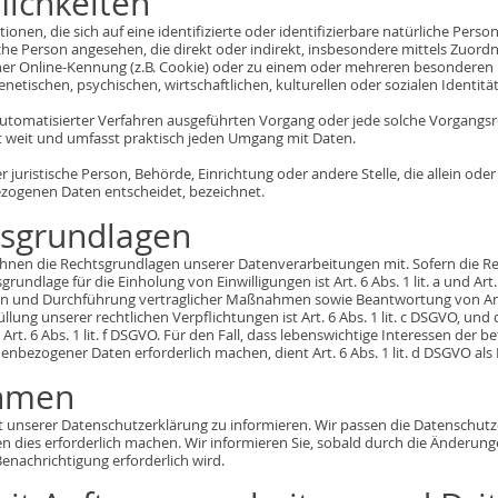
lichkeiten
onen, die sich auf eine identifizierte oder identifizierbare natürliche Pers
rliche Person angesehen, die direkt oder indirekt, insbesondere mittels Zu
er Online-Kennung (z.B. Cookie) oder zu einem oder mehreren besonderen M
etischen, psychischen, wirtschaftlichen, kulturellen oder sozialen Identität
fe automatisierter Verfahren ausgeführten Vorgang oder jede solche Vorgan
t weit und umfasst praktisch jeden Umgang mit Daten.
der juristische Person, Behörde, Einrichtung oder andere Stelle, die allein 
zogenen Daten entscheidet, bezeichnet.
sgrundlagen
Ihnen die Rechtsgrundlagen unserer Datenverarbeitungen mit. Sofern die R
grundlage für die Einholung von Einwilligungen ist Art. 6 Abs. 1 lit. a und Ar
en und Durchführung vertraglicher Maßnahmen sowie Beantwortung von Anfrag
llung unserer rechtlichen Verpflichtungen ist Art. 6 Abs. 1 lit. c DSGVO, und
rt. 6 Abs. 1 lit. f DSGVO. Für den Fall, dass lebenswichtige Interessen der 
nbezogener Daten erforderlich machen, dient Art. 6 Abs. 1 lit. d DSGVO als
ahmen
alt unserer Datenschutzerklärung zu informieren. Wir passen die Datenschut
dies erforderlich machen. Wir informieren Sie, sobald durch die Änderunge
Benachrichtigung erforderlich wird.