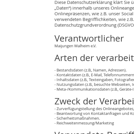
Diese Datenschutzerklärung klärt Sie
„Daten“) innerhalb unseres Onlineang
Onlinepräsenzen, wie z.B. unser Social
verwendeten Begrifflichkeiten, wie z.B.
Datenschutzgrundverordnung (DSGVO
Verantwortlicher
Maijungen Walheim e.V.
Arten der verarbei
- Bestandsdaten (z.B., Namen, Adressen).
- Kontaktdaten (z.B., E-Mail, Telefonnummern
- Inhaltsdaten (z.B., Texteingaben, Fotografie
- Nutzungsdaten (z.B., besuchte Webseiten, In
- Meta-/Kommunikationsdaten (z.B., Geräte-I
Zweck der Verarbe
- Zurverfügungstellung des Onlineangebotes,
- Beantwortung von Kontaktanfragen und K
- Sicherheitsmaßnahmen.
- Reichweitenmessung/Marketing