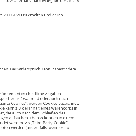
n, bzw. alternativ nach Maßgabe des Art. 18
Art. 20 DSGVO zu erhalten und deren
echen. Der Widerspruch kann insbesondere
s können unterschiedliche Angaben
speichert ist) während oder auch nach
siente Cookies“, werden Cookies bezeichnet,
ie kann z.B. der Inhalt eines Warenkorbs in
et, die auch nach dem Schließen des
 Tagen aufsuchen. Ebenso können in einem
det werden. Als „Third-Party-Cookie“
boten werden (andernfalls, wenn es nur