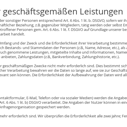
r geschäftsgemäßen Leistungen
r sonstiger Personen entsprechend Art. 6 Abs. 1 lit. b. DSGVO, sofern wir 
ftlicher Beziehung, z.B. gegenüber Mitgliedern, tätig werden oder selbs
troffener Personen gem. Art. 6 Abs. 1 lit. f. DSGVO auf Grundlage unserer be
arbeit handelt.
er Umfang und der Zweck und die Erforderlichkeit ihrer Verarbeitung besti
ch Bestands- und Stammdaten der Personen (z.B., Name, Adresse, etc.), als a
 Anspruch genommene Leistungen, mitgeteilte Inhalte und Informationen, Na
anbieten, Zahlungsdaten (z.B., Bankverbindung, Zahlungshistorie, etc.).
er geschäftsmäßigen Zwecke nicht mehr erforderlich sind. Dies bestimmt si
icher Verarbeitung bewahren wir die Daten so lange auf, wie sie zur Geschäft
vant sein können. Die Erforderlichkeit der Aufbewahrung der Daten wird alle
ontaktformular, E-Mail, Telefon oder via sozialer Medien) werden die Angab
rt. 6 Abs. 1 lit. b) DSGVO verarbeitet. Die Angaben der Nutzer können in
Anfragenorganisation gespeichert werden.
ehr erforderlich sind. Wir überprüfen die Erforderlichkeit alle zwei Jahre; Fe