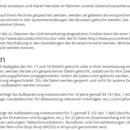
es einsetzen und klären hierüber im Rahmen unserer Datenschutzerklärun
s auf ihrem Rechner gespeichert werden, werden sie gebeten die entspreche
kies können in den Systemeinstellungen des Browsers gelöscht werden. Der
ebotes führen.
 der zu Zwecken des Onlinemarketing eingesetzten Cookies kann bei einer Vie
http://www.aboutads.info/choices/ oder die EU-Seite http://www.youronlinec
ren Abschaltung in den Einstellungen des Browsers erreicht werden. Bitte b
utzt werden können.
en
 Maßgabe der Art. 17 und 18 DSGVO gelöscht oder in ihrer Verarbeitung ei
, werden die bei uns gespeicherten Daten gelöscht, sobald sie für ihre Zw
hrungspflichten entgegenstehen. Sofern die Daten nicht gelöscht werden, we
tung eingeschränkt. D.h. die Daten werden gesperrt und nicht für andere Zwec
en aufbewahrt werden müssen.
rfolgt die Aufbewahrung insbesondere für 10 Jahre gemäß §§ 147 Abs. 1 AO, 
e, Handelsbücher, für Besteuerung relevanter Unterlagen, etc.) und 6 Jahre
rfolgt die Aufbewahrung insbesondere für 7 J gemäß § 132 Abs. 1 BAO (Buch
ng der Einnahmen und Ausgaben, etc.), für 22 Jahre im Zusammenhang mit G
en Leistungen, Telekommunikations-, Rundfunk- und Fernsehleistungen, di
ie der Mini-One-Stop-Shop (MOSS) in Anspruch genommen wird.