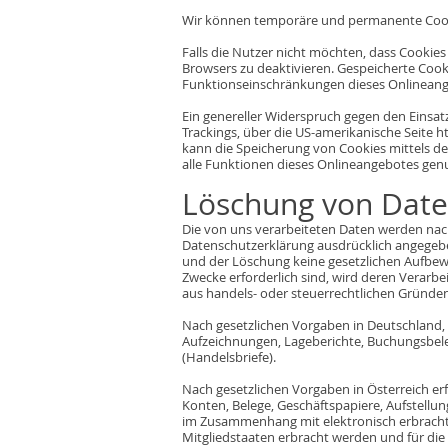
Wir können temporäre und permanente Cooki
Falls die Nutzer nicht möchten, dass Cookie
Browsers zu deaktivieren. Gespeicherte Coo
Funktionseinschränkungen dieses Onlineang
Ein genereller Widerspruch gegen den Einsatz
Trackings, über die US-amerikanische Seite 
kann die Speicherung von Cookies mittels de
alle Funktionen dieses Onlineangebotes gen
Löschung von Dat
Die von uns verarbeiteten Daten werden nach
Datenschutzerklärung ausdrücklich angegeben
und der Löschung keine gesetzlichen Aufbewa
Zwecke erforderlich sind, wird deren Verarbei
aus handels- oder steuerrechtlichen Gründ
Nach gesetzlichen Vorgaben in Deutschland, e
Aufzeichnungen, Lageberichte, Buchungsbeleg
(Handelsbriefe).
Nach gesetzlichen Vorgaben in Österreich e
Konten, Belege, Geschäftspapiere, Aufstellu
im Zusammenhang mit elektronisch erbracht
Mitgliedstaaten erbracht werden und für d