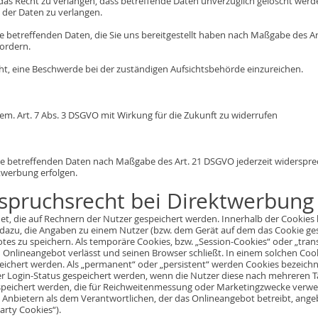
s Recht zu verlangen, dass betreffende Daten unverzüglich gelöscht werde
der Daten zu verlangen.
Sie betreffenden Daten, die Sie uns bereitgestellt haben nach Maßgabe des 
ordern.
ht, eine Beschwerde bei der zuständigen Aufsichtsbehörde einzureichen.
 gem. Art. 7 Abs. 3 DSGVO mit Wirkung für die Zukunft zu widerrufen
Sie betreffenden Daten nach Maßgabe des Art. 21 DSGVO jederzeit widerspr
twerbung erfolgen.
spruchsrecht bei Direktwerbung
net, die auf Rechnern der Nutzer gespeichert werden. Innerhalb der Cookie
 dazu, die Angaben zu einem Nutzer (bzw. dem Gerät auf dem das Cookie ge
es zu speichern. Als temporäre Cookies, bzw. „Session-Cookies“ oder „tran
 Onlineangebot verlässt und seinen Browser schließt. In einem solchen Cook
eichert werden. Als „permanent“ oder „persistent“ werden Cookies bezeichn
 der Login-Status gespeichert werden, wenn die Nutzer diese nach mehreren
espeichert werden, die für Reichweitenmessung oder Marketingzwecke verwen
 Anbietern als dem Verantwortlichen, der das Onlineangebot betreibt, ange
arty Cookies“).