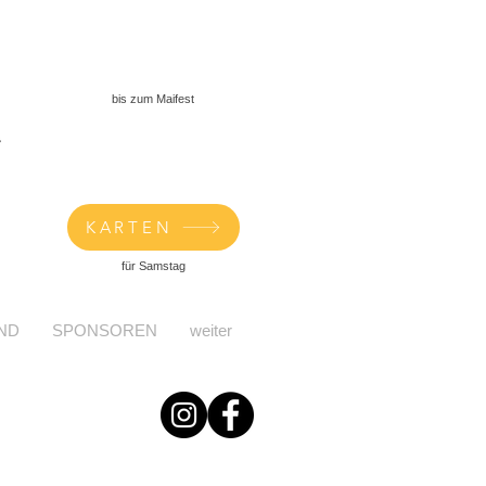
bis zum Maifest
KARTEN
für Samstag
ND
SPONSOREN
weiter