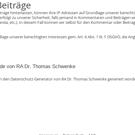
eiträge
e hinterlassen, können ihre IP-Adressen auf Grundlage unserer berechtigten
erfolgt zu unserer Sicherheit, falls jemand in Kommentaren und Beiträgen wid
anda, etc.). In diesem Fall können wir selbst für den Kommentar oder Beitr
dlage unserer berechtigten Interessen gem. Art. 6 Abs. 1 lit. f. DSGVO, di
or.de von RA Dr. Thomas Schwenke
ch den Datenschutz-Generator von RA Dr. Thomas Schwenke generiert word