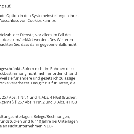
g auf.
nde Option in den Systemeinstellungen ihres
 Ausschluss von Cookies kann zu
lzahl der Dienste, vor allem im Fall des
hoices.com/ erklärt werden. Des Weiteren
eachten Sie, dass dann gegebenenfalls nicht
ngeschränkt. Sofern nicht im Rahmen dieser
eckbestimmung nicht mehr erforderlich sind
il sie für andere und gesetzlich zulässige
ke verarbeitet. Das gilt z.B. für Daten, die
257 Abs. 1 Nr. 1 und 4, Abs. 4 HGB (Bücher,
 gemäß § 257 Abs. 1 Nr. 2 und 3, Abs. 4 HGB
haltungsunterlagen, Belege/Rechnungen,
rundstücken und für 10 Jahre bei Unterlagen
e an Nichtunternehmer in EU-