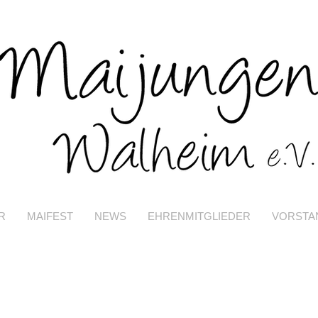
R
MAIFEST
NEWS
EHRENMITGLIEDER
VORSTA