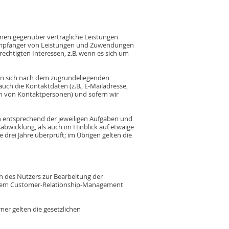
ihnen gegenüber vertragliche Leistungen
t Empfänger von Leistungen und Zuwendungen
rechtigten Interessen, z.B. wenn es sich um
mmen sich nach dem zugrundeliegenden
uch die Kontaktdaten (z.B., E-Mailadresse,
men von Kontaktpersonen) und sofern wir
ch entsprechend der jeweiligen Aufgaben und
sabwicklung, als auch im Hinblick auf etwaige
 drei Jahre überprüft; im Übrigen gelten die
en des Nutzers zur Bearbeitung der
 einem Customer-Relationship-Management
rner gelten die gesetzlichen